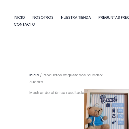
Ir
al
contenido
INICIO
NOSOTROS
NUESTRA TIENDA
PREGUNTAS FRE
CONTACTO
Inicio
/ Productos etiquetados “cuadro”
cuadro
Mostrando el único resultado