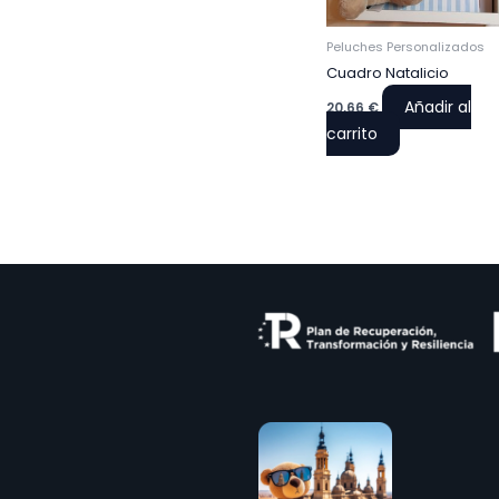
Peluches Personalizados
Cuadro Natalicio
Añadir al
20,66
€
carrito