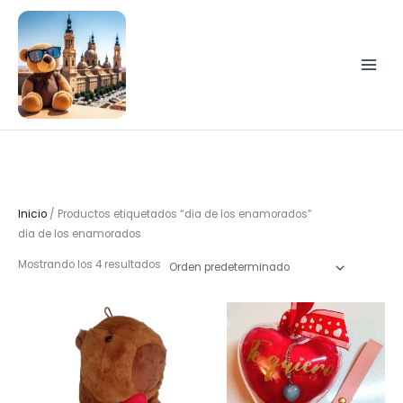
Ir
al
contenido
Inicio
/ Productos etiquetados “dia de los enamorados”
dia de los enamorados
Mostrando los 4 resultados