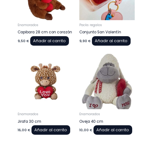
Enamorados
Packs regalos
Capibara 28 cm con corazón
Conjunto San Valentín
Añadir al carrito
Añadir al carrito
9,50
€
9,90
€
Enamorados
Enamorados
Jirafa 30 cm
Oveja 40 cm
Añadir al carrito
Añadir al carrito
16,00
€
10,00
€