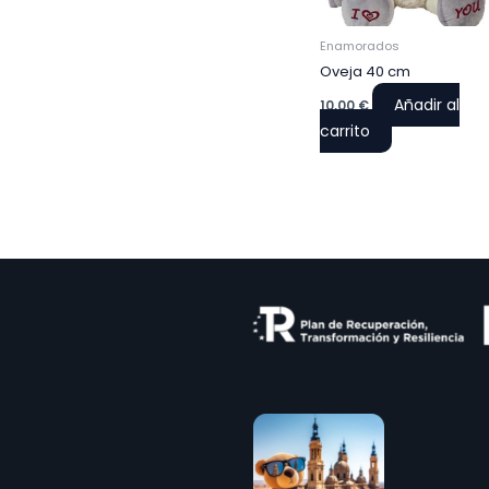
Enamorados
Oveja 40 cm
Añadir al
10,00
€
carrito