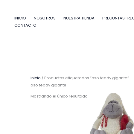
Ir
al
contenido
INICIO
NOSOTROS
NUESTRA TIENDA
PREGUNTAS FRE
CONTACTO
Inicio
/ Productos etiquetados “oso teddy gigante”
oso teddy gigante
Mostrando el único resultado