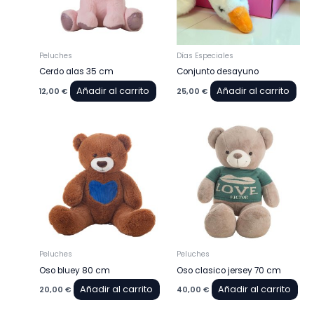
Peluches
Días Especiales
Cerdo alas 35 cm
Conjunto desayuno
Añadir al carrito
Añadir al carrito
12,00
€
25,00
€
Peluches
Peluches
Oso bluey 80 cm
Oso clasico jersey 70 cm
Añadir al carrito
Añadir al carrito
20,00
€
40,00
€