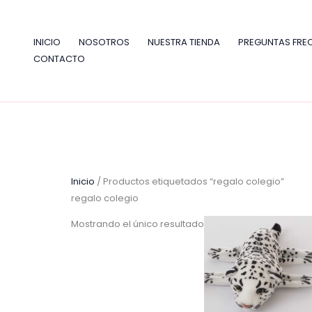
Ir
al
contenido
INICIO
NOSOTROS
NUESTRA TIENDA
PREGUNTAS FRE
CONTACTO
Inicio
/ Productos etiquetados “regalo colegio”
regalo colegio
Mostrando el único resultado