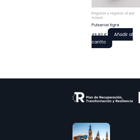
Regalos y regalos al por
mayor
Pulseras tigre
Añadir al
46,80
€
carrito