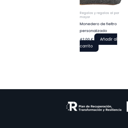
Regalos y regalos al por
mayor
Monedero de fieltro
personalizado
Añadir al
42,00
€
carrito