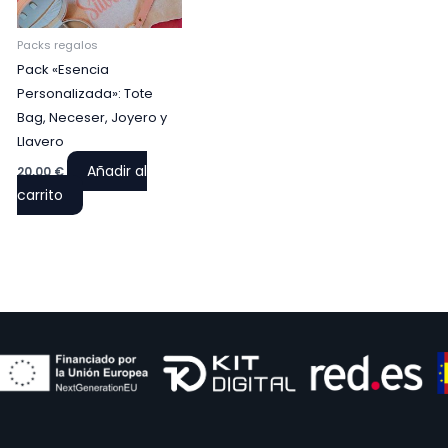
Packs regalos
Pack «Esencia
Personalizada»: Tote
Bag, Neceser, Joyero y
Llavero
Añadir al
20,00
€
carrito