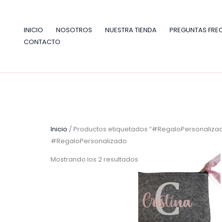
Ir
al
contenido
INICIO
NOSOTROS
NUESTRA TIENDA
PREGUNTAS FRE
CONTACTO
Inicio
/ Productos etiquetados “#RegaloPersonaliza
#RegaloPersonalizado
Mostrando los 2 resultados