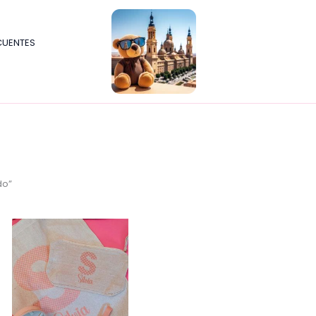
CUENTES
do”