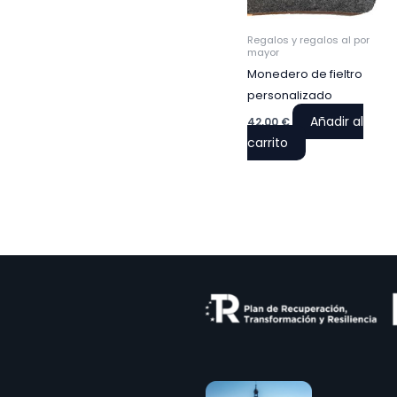
Regalos y regalos al por
mayor
Monedero de fieltro
personalizado
Añadir al
42,00
€
carrito