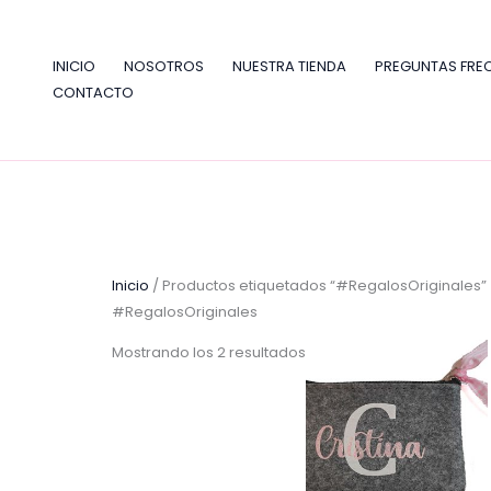
Ir
al
contenido
INICIO
NOSOTROS
NUESTRA TIENDA
PREGUNTAS FRE
CONTACTO
Inicio
/ Productos etiquetados “#RegalosOriginales”
#RegalosOriginales
Mostrando los 2 resultados