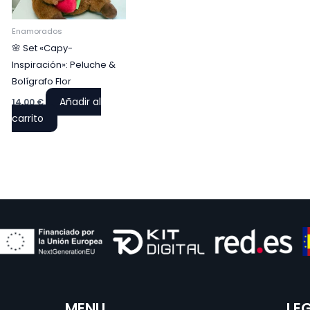
Enamorados
🌸 Set «Capy-
Inspiración»: Peluche &
Bolígrafo Flor
Añadir al
14,00
€
carrito
MENU
LE