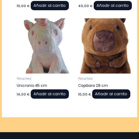
Añadir al carrito
Añadir al carrito
10,00
€
40,00
€
Peluches
Peluches
Unicronio 45 cm
Capibara 28 cm
Añadir al carrito
Añadir al carrito
14,00
€
10,00
€